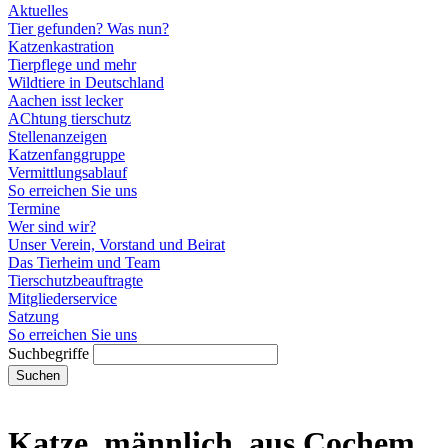
Stellenanzeigen
Katzenfanggruppe
Vermittlungsablauf
So erreichen Sie uns
Termine
Wer sind wir?
Unser Verein, Vorstand und Beirat
Das Tierheim und Team
Tierschutzbeauftragte
Mitgliederservice
Satzung
So erreichen Sie uns
Suchbegriffe
Suchen
Katze, männlich, aus Cochem
10.05.2026
Seit dem 16.04.2026 wird Joey vermisst.