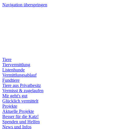
Navigation überspringen
Tiere
Tiervermittlung
Listenhunde
Vermittlungsablauf
Fundtiere
Tiere aus Privatbesitz
Vermisst & zugelaufen
Mir geht's gut
Glücklich vermittelt
Projekte
Aktuelle Projekte
Besser für die Katz!
Spenden und Helfen
News und Infos
Aktuelles
Tier gefunden? Was nun?
Katzenkastration
Tierpflege und mehr
Wildtiere in Deutschland
Aachen isst lecker
AChtung tierschutz